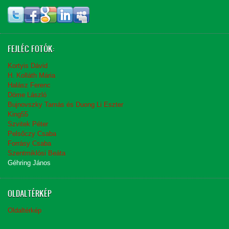
FEJLÉC FOTÓK:
Kortyis Dávid
H. Kolláth Mária
Halász Ferenc
Döme László
Bujnovszky Tamás és Duong Li Eszter
King55
Szvitek Péter
Pelsőczy Csaba
Forrásy Csaba
Szentmiklósi Beáta
Géhring János
OLDALTÉRKÉP
Oldaltérkép