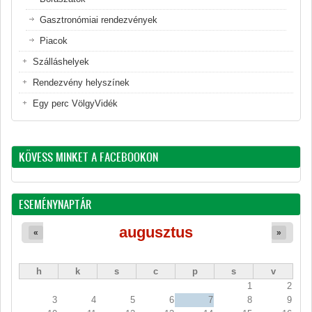
Gasztronómiai rendezvények
Piacok
Szálláshelyek
Rendezvény helyszínek
Egy perc VölgyVidék
KÖVESS MINKET A FACEBOOKON
ESEMÉNYNAPTÁR
augusztus
«
»
h
k
s
c
p
s
v
1
2
3
4
5
6
7
8
9