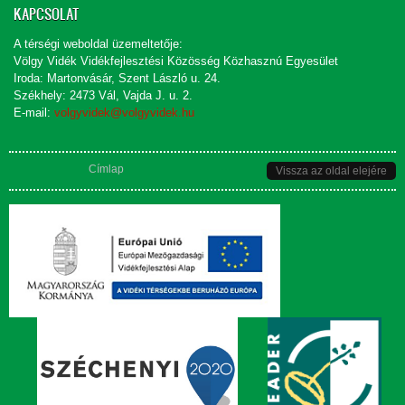
KAPCSOLAT
A térségi weboldal üzemeltetője:
Völgy Vidék Vidékfejlesztési Közösség Közhasznú Egyesület
Iroda: Martonvásár, Szent László u. 24.
Székhely: 2473 Vál, Vajda J. u. 2.
E-mail:
volgyvidek@volgyvidek.hu
Jelenlegi hely
Címlap
Vissza az oldal elejére