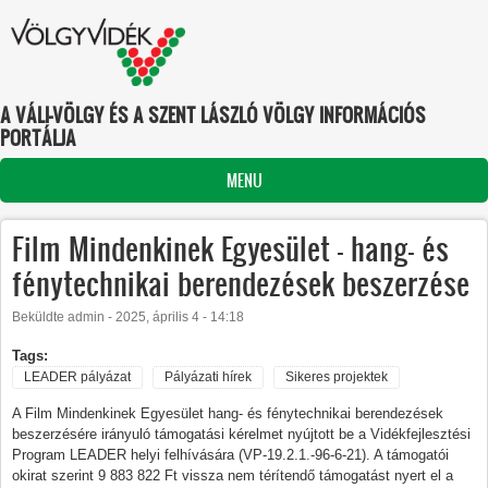
Ugrás a tartalomra
A VÁLI-VÖLGY ÉS A SZENT LÁSZLÓ VÖLGY INFORMÁCIÓS
PORTÁLJA
MENU
Film Mindenkinek Egyesület - hang- és
fénytechnikai berendezések beszerzése
Beküldte
admin
-
2025, április 4 - 14:18
Tags:
LEADER pályázat
Pályázati hírek
Sikeres projektek
A Film Mindenkinek Egyesület hang- és fénytechnikai berendezések
beszerzésére irányuló támogatási kérelmet nyújtott be a Vidékfejlesztési
Program LEADER helyi felhívására (VP-19.2.1.-96-6-21). A támogatói
okirat szerint 9 883 822 Ft vissza nem térítendő támogatást nyert el a