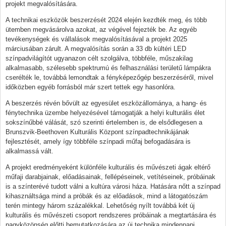
projekt megvalósítására.
A technikai eszközök beszerzését 2024 elején kezdték meg, és több
ütemben megvásárolva azokat, az végével fejezték be. Az egyéb
tevékenységek és vállalások megvalósításával a projekt 2025
márciusában zárult. A megvalósítás során a 33 db kültéri LED
színpadvilágítót ugyanazon célt szolgálva, többféle, műszakilag
alkalmasabb, szélesebb spektrumú és felhasználási területű lámpákra
cserélték le, továbbá lemondtak a fényképezőgép beszerzéséről, mivel
időközben egyéb forrásból már szert tettek egy hasonlóra.
A beszerzés révén bővült az egyesület eszközállománya, a hang- és
fénytechnika üzembe helyezésével támogatják a helyi kulturális élet
sokszínűbbé válását, szó szerinti értelemben is, de elsődlegesen a
Brunszvik-Beethoven Kulturális Központ színpadtechnikájának
fejlesztését, amely így többféle színpadi műfaj befogadására is
alkalmassá vált.
A projekt eredményeként különféle kulturális és művészeti ágak eltérő
műfaji darabjainak, előadásainak, fellépéseinek, vetítéseinek, próbáinak
is a színterévé tudott válni a kultúra városi háza. Hatására nőtt a színpad
kihasználtsága mind a próbák és az előadások, mind a látogatószám
terén mintegy három százalékkal. Lehetőség nyílt továbbá két új
kulturális és művészeti csoport rendszeres próbáinak a megtartására és
nagyközönség előtti bemutatkozására az új technika mindennapi