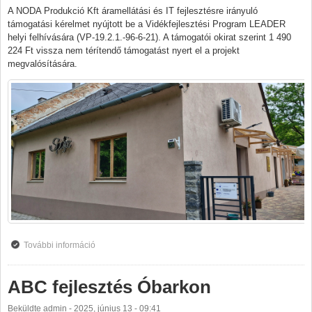
A NODA Produkció Kft áramellátási és IT fejlesztésre irányuló
támogatási kérelmet nyújtott be a Vidékfejlesztési Program LEADER
helyi felhívására (VP-19.2.1.-96-6-21). A támogatói okirat szerint 1 490
224 Ft vissza nem térítendő támogatást nyert el a projekt
megvalósítására.
További információ
A váli Spájz kisbolt fejlesztése tartalommal
kapcsolatosan
ABC fejlesztés Óbarkon
Beküldte
admin
-
2025, június 13 - 09:41