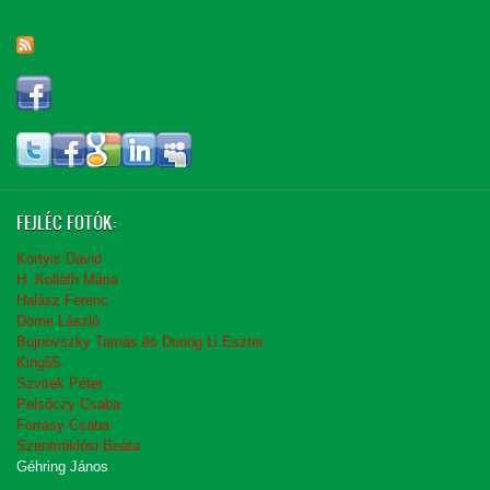
FEJLÉC FOTÓK:
Kortyis Dávid
H. Kolláth Mária
Halász Ferenc
Döme László
Bujnovszky Tamás és Duong Li Eszter
King55
Szvitek Péter
Pelsőczy Csaba
Forrásy Csaba
Szentmiklósi Beáta
Géhring János