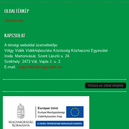
OLDALTÉRKÉP
Oldaltérkép
KAPCSOLAT
A térségi weboldal üzemeltetője:
Völgy Vidék Vidékfejlesztési Közösség Közhasznú Egyesület
Iroda: Martonvásár, Szent László u. 24.
Székhely: 2473 Vál, Vajda J. u. 2.
E-mail:
volgyvidek@volgyvidek.hu
Vissza az oldal elejére