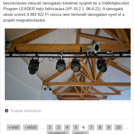
beszerzésére irányuló támogatási kérelmet nyújtott be a Vidékfejlesztési
Program LEADER helyi felhívására (VP-19.2.1.-96-6-21). A támogatói
okirat szerint 9 883 822 Ft vissza nem térítendő támogatást nyert el a
projekt megvalósítására.
További információ
Film Mindenkinek Egyesület - hang- és fénytechnikai
berendezések beszerzése tartalommal kapcsolatosan
« első
‹ előző
…
2
3
4
5
6
7
8
9
10
…
Oldalak
következő ›
utolsó »