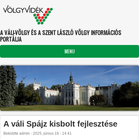
Ugrás a tartalomra
A VÁLI-VÖLGY ÉS A SZENT LÁSZLÓ VÖLGY INFORMÁCIÓS
PORTÁLJA
MENU
Előző
Szünet
Következő
1
/
43
A váli Spájz kisbolt fejlesztése
Beküldte
admin
-
2025, június 16 - 14:41