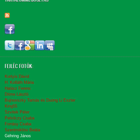
FEJLÉC FOTÓK:
Kortyis Dávid
H. Kolláth Mária
Halász Ferenc
Döme László
Bujnovszky Tamás és Duong Li Eszter
King55
Szvitek Péter
Pelsőczy Csaba
Forrásy Csaba
Szentmiklósi Beáta
Géhring János