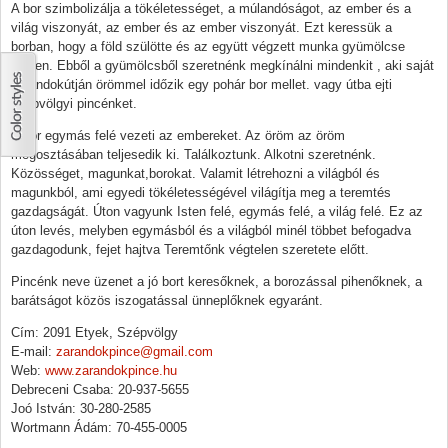
A bor szimbolizálja a tökéletességet, a múlandóságot, az ember és a
világ viszonyát, az ember és az ember viszonyát. Ezt keressük a
borban, hogy a föld szülötte és az együtt végzett munka gyümölcse
legyen. Ebből a gyümölcsből szeretnénk megkínálni mindenkit , aki saját
zarándokútján örömmel időzik egy pohár bor mellet. vagy útba ejti
szépvölgyi pincénket.
A bor egymás felé vezeti az embereket. Az öröm az öröm
megosztásában teljesedik ki. Találkoztunk. Alkotni szeretnénk.
Közösséget, magunkat,borokat. Valamit létrehozni a világból és
magunkból, ami egyedi tökéletességével világítja meg a teremtés
gazdagságát. Úton vagyunk Isten felé, egymás felé, a világ felé. Ez az
úton levés, melyben egymásból és a világból minél többet befogadva
gazdagodunk, fejet hajtva Teremtőnk végtelen szeretete előtt.
Pincénk neve üzenet a jó bort keresőknek, a borozással pihenőknek, a
barátságot közös iszogatással ünneplőknek egyaránt.
Cím: 2091 Etyek, Szépvölgy
E-mail:
zarandokpince@gmail.com
Web:
www.zarandokpince.hu
Debreceni Csaba: 20-937-5655
Joó István: 30-280-2585
Wortmann Ádám: 70-455-0005