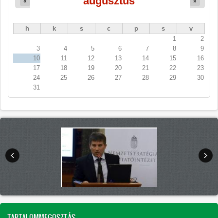
augusztus
«
»
h
k
s
c
p
s
v
1
2
3
4
5
6
7
8
9
10
11
12
13
14
15
16
17
18
19
20
21
22
23
24
25
26
27
28
29
30
31
TARTALOMMEGOSZTÁS