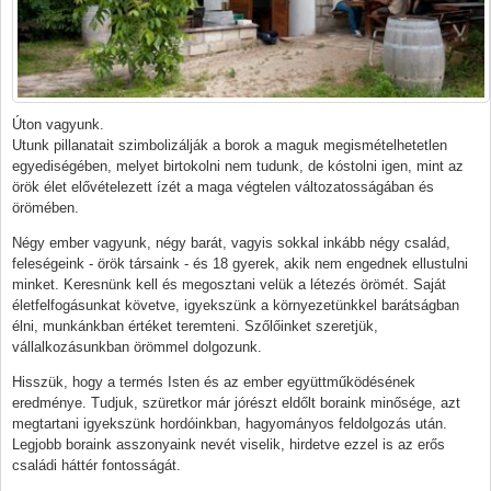
Úton vagyunk.
Utunk pillanatait szimbolizálják a borok a maguk megismételhetetlen
egyediségében, melyet birtokolni nem tudunk, de kóstolni igen, mint az
örök élet elővételezett ízét a maga végtelen változatosságában és
örömében.
Négy ember vagyunk, négy barát, vagyis sokkal inkább négy család,
feleségeink - örök társaink - és 18 gyerek, akik nem engednek ellustulni
minket. Keresnünk kell és megosztani velük a létezés örömét. Saját
életfelfogásunkat követve, igyekszünk a környezetünkkel barátságban
élni, munkánkban értéket teremteni. Szőlőinket szeretjük,
vállalkozásunkban örömmel dolgozunk.
Hisszük, hogy a termés Isten és az ember együttműködésének
eredménye. Tudjuk, szüretkor már jórészt eldőlt boraink minősége, azt
megtartani igyekszünk hordóinkban, hagyományos feldolgozás után.
Legjobb boraink asszonyaink nevét viselik, hirdetve ezzel is az erős
családi háttér fontosságát.