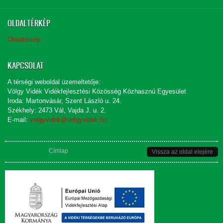
OLDALTÉRKÉP
Oldaltérkép
KAPCSOLAT
A térségi weboldal üzemeltetője:
Völgy Vidék Vidékfejlesztési Közösség Közhasznú Egyesület
Iroda: Martonvásár, Szent László u. 24.
Székhely: 2473 Vál, Vajda J. u. 2.
E-mail:
volgyvidek@volgyvidek.hu
Jelenlegi hely
Címlap
Vissza az oldal elejére